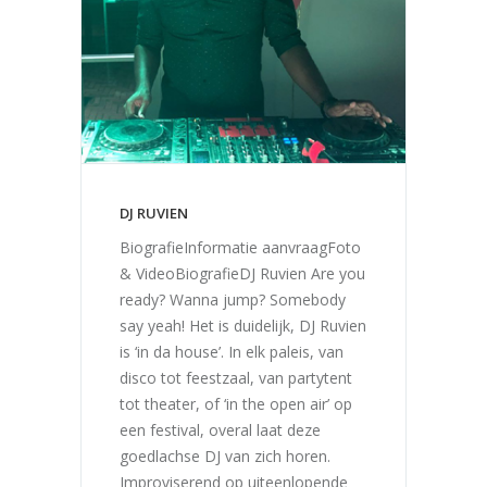
DJ RUVIEN
BiografieInformatie aanvraagFoto
& VideoBiografieDJ Ruvien Are you
ready? Wanna jump? Somebody
say yeah! Het is duidelijk, DJ Ruvien
is ‘in da house’. In elk paleis, van
disco tot feestzaal, van partytent
tot theater, of ‘in the open air’ op
een festival, overal laat deze
goedlachse DJ van zich horen.
Improviserend op uiteenlopende