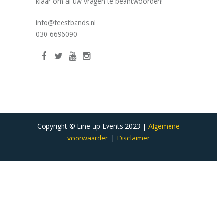
klaar om al uw vragen te beantwoorden!
info@feestbands.nl
030-6696090
Copyright © Line-up Events 2023 |
Algemene
voorwaarden
|
Disclaimer