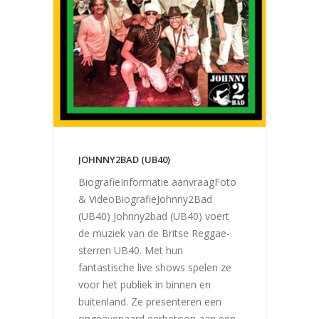
JOHNNY2BAD (UB40)
BiografieInformatie aanvraagFoto
& VideoBiografieJohnny2Bad
(UB40) Johnny2bad (UB40) voert
de muziek van de Britse Reggae-
sterren UB40. Met hun
fantastische live shows spelen ze
voor het publiek in binnen en
buitenland. Ze presenteren een
ongeëvenaard eerbetoon aan een