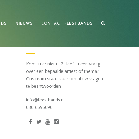
E CATS AGLOW (TRIBUTE TO THE CATS)
/
THE CATS AGLOW
TRIBUTE TO THE CATS
NDS
NIEUWS
CONTACT FEESTBANDS
VRAGEN?
Komt u er niet uit? Heeft u een vraag
over een bepaalde artiest of thema?
Ons team staat klaar om al uw vragen
te beantwoorden!
info@feestbands.nl
030-6696090