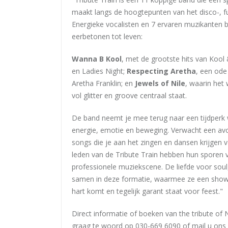
maakt langs de hoogtepunten van het disco-, fu
Energieke vocalisten en 7 ervaren muzikanten 
eerbetonen tot leven:
Wanna B Kool
, met de grootste hits van Kool
en Ladies Night;
Respecting Aretha
, een ode
Aretha Franklin; en
Jewels of Nile
, waarin het
vol glitter en groove centraal staat.
De band neemt je mee terug naar een tijdperk
energie, emotie en beweging. Verwacht een av
songs die je aan het zingen en dansen krijgen v
leden van de Tribute Train hebben hun sporen v
professionele muziekscene. De liefde voor soul
samen in deze formatie, waarmee ze een show n
hart komt en tegelijk garant staat voor feest."
Direct informatie of boeken van the tribute of 
graag te woord op 030-669 6090 of mail u on