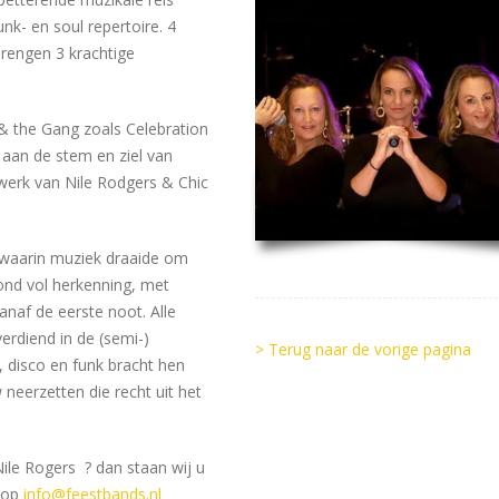
nk- en soul repertoire. 4
brengen 3 krachtige
 & the Gang zoals Celebration
 aan de stem en ziel van
 werk van Nile Rodgers & Chic
 waarin muziek draaide om
ond vol herkenning, met
anaf de eerste noot. Alle
erdiend in de (semi-)
> Terug naar de vorige pagina
, disco en funk bracht hen
eerzetten die recht uit het
Nile Rogers ? dan staan wij u
s op
info@feestbands.nl