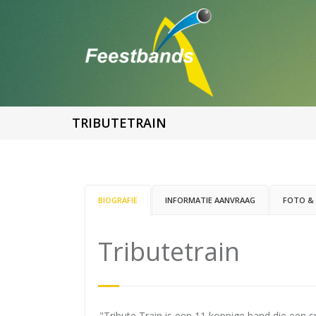
TRIBUTETRAIN
BIOGRAFIE
INFORMATIE AANVRAAG
FOTO & 
Tributetrain
"Tribute Train is een 11 koppige band die een s